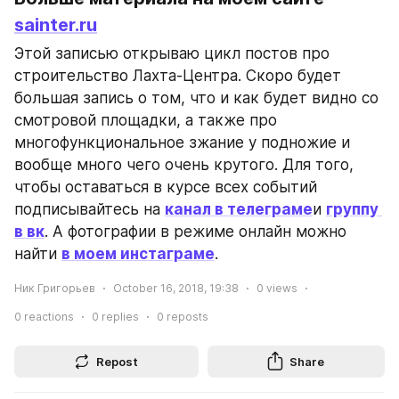
sainter.ru
Этой записью открываю цикл постов про 
строительство Лахта-Центра. Скоро будет 
большая запись о том, что и как будет видно со 
смотровой площадки, а также про 
многофункциональное зжание у подножие и 
вообще много чего очень крутого. Для того, 
чтобы оставаться в курсе всех событий 
подписывайтесь на 
канал в телеграме
и 
группу 
в вк
. А фотографии в режиме онлайн можно 
найти 
в моем инстаграме
.
Ник Григорьев
October 16, 2018, 19:38
0
views
0
reactions
0
replies
0
reposts
Repost
Share