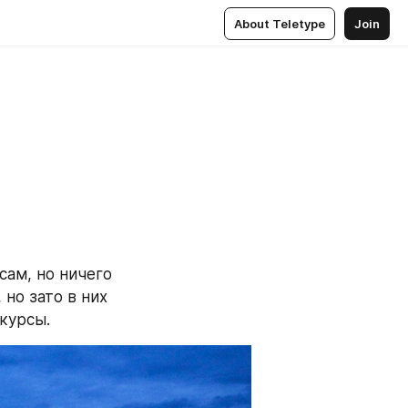
About Teletype
Join
ам, но ничего 
но зато в них 
курсы.