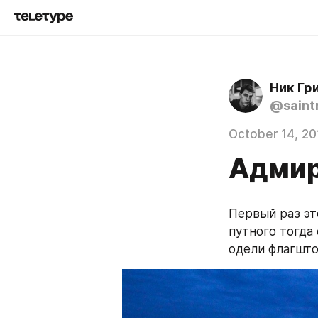
Ник Гр
@saint
October 14, 20
Адмир
Первый раз эт
путного тогда 
одели флагшто