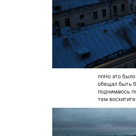
nnНо это было
обещал быть б
поднимаюсь по
тем восхитите