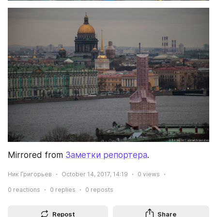
Mirrored from 
Заметки репортера
.
Ник Григорьев
October 14, 2017, 14:19
0
views
0
reactions
0
replies
0
reposts
Repost
Share