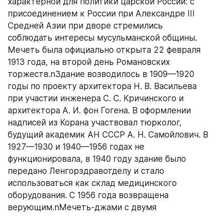
характерной для политики царской России: с 
присоединением к России при Александре III 
Средней Азии при дворе стремились 
соблюдать интересы мусульманской общины. 
Мечеть была официально открыта 22 февраля 
1913 года, на второй день Романовских 
торжеств.nЗдание возводилось в 1909—1920 
годы по проекту архитектора Н. В. Васильева 
при участии инженера С. С. Кричинского и 
архитектора А. И. фон Гогена. В оформлении 
надписей из Корана участвовал тюрколог, 
будущий академик АН СССР А. Н. Самойлович. В 
1927—1930 и 1940—1956 годах не 
функционировала, в 1940 году здание было 
передано Ленгорздравотделу и стало 
использоваться как склад медицинского 
оборудования. С 1956 года возвращена 
верующим.nМечеть-джами с двумя 